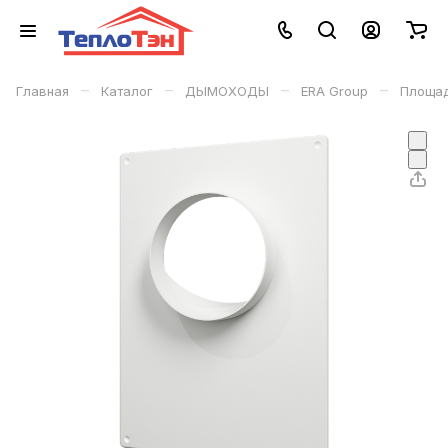
–
–
–
–
Главная
Каталог
ДЫМОХОДЫ
ERA Group
Площад