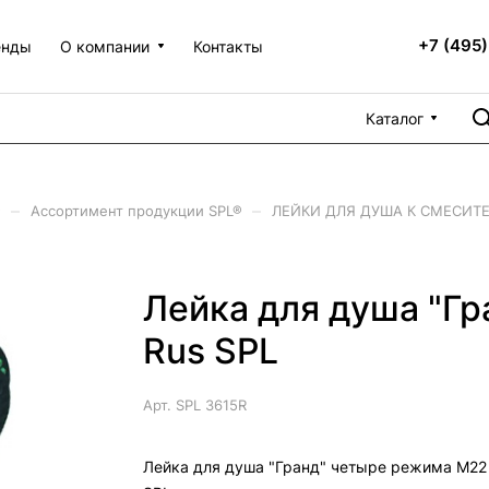
+7 (495)
енды
О компании
Контакты
Каталог
–
–
®
Ассортимент продукции SPL®
ЛЕЙКИ ДЛЯ ДУША К СМЕСИТ
Лейка для душа "Г
Rus SPL
Арт.
SPL 3615R
Лейка для душа "Гранд" четыре режима M22