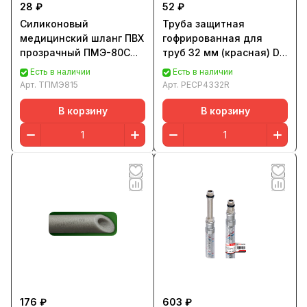
28 ₽
52 ₽
Силиконовый
Труба защитная
медицинский шланг ПВХ
гофрированная для
прозрачный ПМЭ-80С
труб 32 мм (красная) Dн
Д- 8,0*1,5мм (от -20°C
43 мм "PRO AQUA" 30м
Есть в наличии
Есть в наличии
до +60°C) 100м
Арт.
ТПМЭ815
Арт.
PECP4332R
В корзину
В корзину
176 ₽
603 ₽