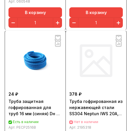
Арт.
060548
В корзину
В корзину
24 ₽
378 ₽
Труба защитная
Труба гофрированная из
гофрированная для
нержавеющей стали
труб 16 мм (синяя) Dн 25
SS304 Neptun IWS 20A,
мм "PRO AQUA" 50м
отожженная в оболочке
Есть в наличии
Нет в наличии
белая (30m)
Арт.
PECP2516B
Арт.
2195318