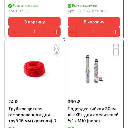
ш-100см, Ø 19мм TIM
м
Есть в наличии
Есть в наличии
Арт.
C37-10
Арт.
EFXT022062SUPRK
В корзину
В корзину
24 ₽
360 ₽
Труба защитная
Подводка гибкая 30см
гофрированная для
«LUXE» для смесителей
труб 16 мм (красная) Dн
½" х М10 (пара)
25 мм "PRO AQUA" 50м
PROFACTOR®