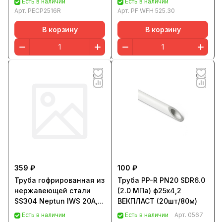
Есть в наличии
Есть в наличии
Арт.
PECP2516R
Арт.
PF WFH 525.30
В корзину
В корзину
359 ₽
100 ₽
Труба гофрированная из
Труба PP-R PN20 SDR6.0
нержавеющей стали
(2.0 МПа) ф25х4,2
SS304 Neptun IWS 20A,
ВЕКПЛАСТ (20шт/80м)
отожженная (100m)
Есть в наличии
Есть в наличии
Арт.
0567