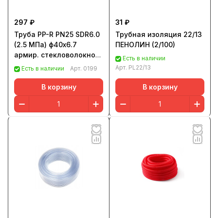
297 ₽
31 ₽
Труба PP-R PN25 SDR6.0
Трубная изоляция 22/13
(2.5 МПа) ф40х6.7
ПЕНОЛИН (2/100)
армир. стекловолокном
Есть в наличии
ВЕКПЛАСТ (10шт/40м)
Арт.
PL22/13
Есть в наличии
Арт.
0199
В корзину
В корзину