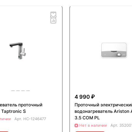
4 990 ₽
еватель проточный
Проточный электрически
x Taptronic S
водонагреватель Ariston
3.5 COM PL
аличии
Арт.
НС-1246477
Нет в наличии
Арт.
35200