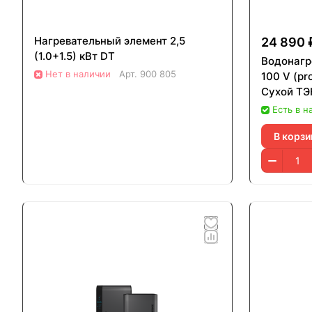
Нагревательный элемент 2,5
24 890 
(1.0+1.5) кВт DT
Водонагр
Нет в наличии
Арт.
900 805
100 V (p
Сухой ТЭ
Есть в н
В корзи