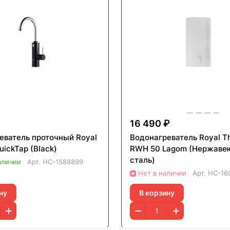
16 490 ₽
еватель проточный Royal
Водонагреватель Royal T
ickTap (Black)
RWH 50 Lagom (Нержавеющая
сталь)
аличии
Арт.
НС-1588899
Нет в наличии
Арт.
НС-16
ну
В корзину